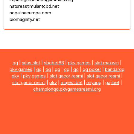
naturesstimulantcbd.net
nopalinaeuropa.com
biomagnify.net
qq
|
situs slot
|
sbobet88
|
pkv games
|
slot maxwin
|
pkv games
|
qq
|
qq
|
qq
|
qq
|
qq
|
qq poker
|
bandarqq
pkv
|
pkv games
|
slot gacor resmi
|
slot gacor resmi
|
slot gacor resmi
|
pkv
|
majestibet
|
miyaqq
|
gajibet
|
championqq.pkvgamesresmi.org