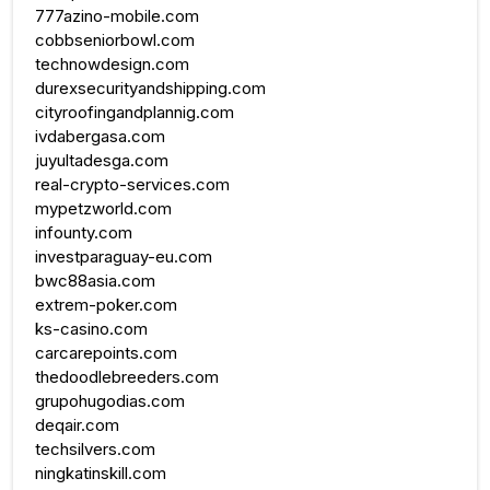
777azino-mobile.com
cobbseniorbowl.com
technowdesign.com
durexsecurityandshipping.com
cityroofingandplannig.com
ivdabergasa.com
juyultadesga.com
real-crypto-services.com
mypetzworld.com
infounty.com
investparaguay-eu.com
bwc88asia.com
extrem-poker.com
ks-casino.com
carcarepoints.com
thedoodlebreeders.com
grupohugodias.com
deqair.com
techsilvers.com
ningkatinskill.com