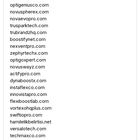
optigeniusco.com
novuspherex.com
novaevopro.com
trusparktech.com
trubrandzhq.com
boostifynet.com
nexventpro.com
zephyrtechx.com
optigoxpert.com
novuswayz.com
actifypro.com
dynaboostx.com
instaflexco.com
innovistapro.com
flexiboostlab.com
vortexohqplus.com
swiftiopro.com
hamilelikbelirtisi.net
versalotech.com
techmaxco.com