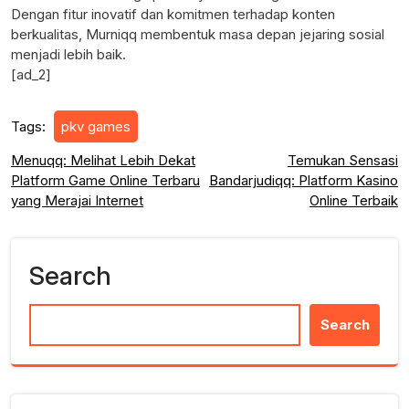
Dengan fitur inovatif dan komitmen terhadap konten
berkualitas, Murniqq membentuk masa depan jejaring sosial
menjadi lebih baik.
[ad_2]
Tags:
pkv games
Post
Menuqq: Melihat Lebih Dekat
Temukan Sensasi
Platform Game Online Terbaru
Bandarjudiqq: Platform Kasino
navigation
yang Merajai Internet
Online Terbaik
Search
Search