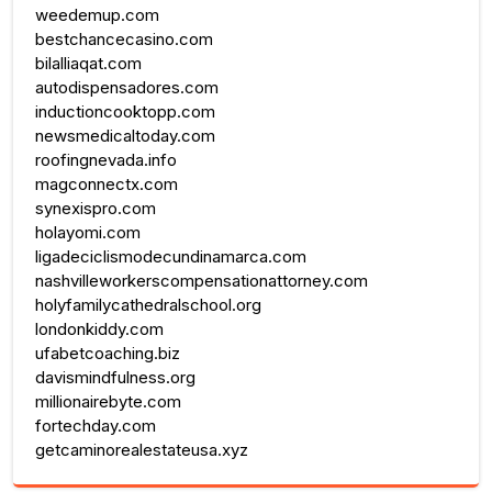
weedemup.com
bestchancecasino.com
bilalliaqat.com
autodispensadores.com
inductioncooktopp.com
newsmedicaltoday.com
roofingnevada.info
magconnectx.com
synexispro.com
holayomi.com
ligadeciclismodecundinamarca.com
nashvilleworkerscompensationattorney.com
holyfamilycathedralschool.org
londonkiddy.com
ufabetcoaching.biz
davismindfulness.org
millionairebyte.com
fortechday.com
getcaminorealestateusa.xyz