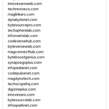
innovexaroweb.com
techreviveco.com
maglinkaro.com
dynabytenet.com
bytesourcepro.com
techspherelab.com
infomatrixlab.com
codeversehub.com
byteverseweb.com
magconnecthub.com
byteboostgenius.com
synapsegoplus.com
infopedianet.com
codepulsenet.com
magdynotech.com
techscopehq.com
digizineplus.com
innovexaro.com
bytesourcelab.com
infosparknet.com