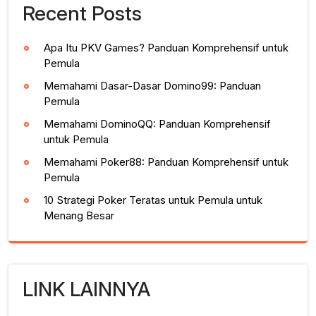
Recent Posts
Apa Itu PKV Games? Panduan Komprehensif untuk
Pemula
Memahami Dasar-Dasar Domino99: Panduan
Pemula
Memahami DominoQQ: Panduan Komprehensif
untuk Pemula
Memahami Poker88: Panduan Komprehensif untuk
Pemula
10 Strategi Poker Teratas untuk Pemula untuk
Menang Besar
LINK LAINNYA