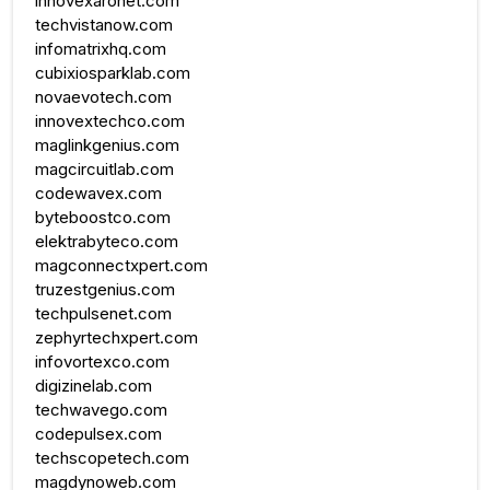
innovexaronet.com
techvistanow.com
infomatrixhq.com
cubixiosparklab.com
novaevotech.com
innovextechco.com
maglinkgenius.com
magcircuitlab.com
codewavex.com
byteboostco.com
elektrabyteco.com
magconnectxpert.com
truzestgenius.com
techpulsenet.com
zephyrtechxpert.com
infovortexco.com
digizinelab.com
techwavego.com
codepulsex.com
techscopetech.com
magdynoweb.com