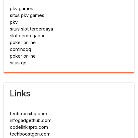
pkv games
situs pkv games
pkv
situs slot terpercaya
slot demo gacor
poker online
dominoqq
poker online
situs qq
Links
techtronixhq.com
infogadgethub.com
codelinkitpro.com
techboostgen.com