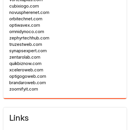
cubixiogo.com
novuspherenet.com
orbitechnet.com
optiwavex.com
omnidynoco.com
zephyrtechhub.com
truzestweb.com
synapsexpert.com
zentarolab.com
quikbiznow.com
xceleroweb.com
optigogoweb.com
brandaroweb.com
zoomifyit.com
Links