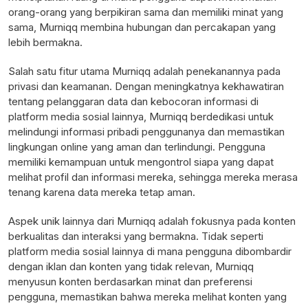
orang-orang yang berpikiran sama dan memiliki minat yang
sama, Murniqq membina hubungan dan percakapan yang
lebih bermakna.
Salah satu fitur utama Murniqq adalah penekanannya pada
privasi dan keamanan. Dengan meningkatnya kekhawatiran
tentang pelanggaran data dan kebocoran informasi di
platform media sosial lainnya, Murniqq berdedikasi untuk
melindungi informasi pribadi penggunanya dan memastikan
lingkungan online yang aman dan terlindungi. Pengguna
memiliki kemampuan untuk mengontrol siapa yang dapat
melihat profil dan informasi mereka, sehingga mereka merasa
tenang karena data mereka tetap aman.
Aspek unik lainnya dari Murniqq adalah fokusnya pada konten
berkualitas dan interaksi yang bermakna. Tidak seperti
platform media sosial lainnya di mana pengguna dibombardir
dengan iklan dan konten yang tidak relevan, Murniqq
menyusun konten berdasarkan minat dan preferensi
pengguna, memastikan bahwa mereka melihat konten yang