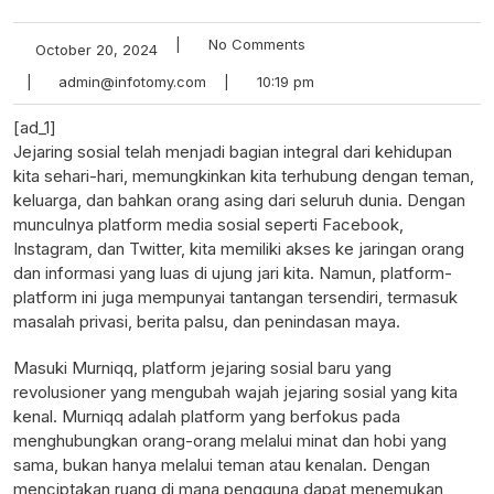
|
No Comments
October 20, 2024
|
admin@infotomy.com
|
10:19 pm
[ad_1]
Jejaring sosial telah menjadi bagian integral dari kehidupan
kita sehari-hari, memungkinkan kita terhubung dengan teman,
keluarga, dan bahkan orang asing dari seluruh dunia. Dengan
munculnya platform media sosial seperti Facebook,
Instagram, dan Twitter, kita memiliki akses ke jaringan orang
dan informasi yang luas di ujung jari kita. Namun, platform-
platform ini juga mempunyai tantangan tersendiri, termasuk
masalah privasi, berita palsu, dan penindasan maya.
Masuki Murniqq, platform jejaring sosial baru yang
revolusioner yang mengubah wajah jejaring sosial yang kita
kenal. Murniqq adalah platform yang berfokus pada
menghubungkan orang-orang melalui minat dan hobi yang
sama, bukan hanya melalui teman atau kenalan. Dengan
menciptakan ruang di mana pengguna dapat menemukan