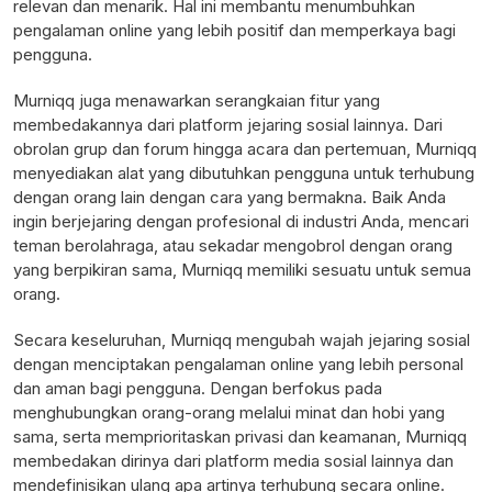
relevan dan menarik. Hal ini membantu menumbuhkan
pengalaman online yang lebih positif dan memperkaya bagi
pengguna.
Murniqq juga menawarkan serangkaian fitur yang
membedakannya dari platform jejaring sosial lainnya. Dari
obrolan grup dan forum hingga acara dan pertemuan, Murniqq
menyediakan alat yang dibutuhkan pengguna untuk terhubung
dengan orang lain dengan cara yang bermakna. Baik Anda
ingin berjejaring dengan profesional di industri Anda, mencari
teman berolahraga, atau sekadar mengobrol dengan orang
yang berpikiran sama, Murniqq memiliki sesuatu untuk semua
orang.
Secara keseluruhan, Murniqq mengubah wajah jejaring sosial
dengan menciptakan pengalaman online yang lebih personal
dan aman bagi pengguna. Dengan berfokus pada
menghubungkan orang-orang melalui minat dan hobi yang
sama, serta memprioritaskan privasi dan keamanan, Murniqq
membedakan dirinya dari platform media sosial lainnya dan
mendefinisikan ulang apa artinya terhubung secara online.