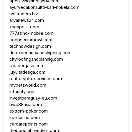
openlivinglabdays14.com
ayurvedakonsultti-kari-nokela.com
antitraders.biz
aryanews24.com
xscape-it.com
777azino-mobile.com
cobbseniorbowl.com
technowdesign.com
durexsecurityandshipping.com
cityroofingandplannig.com
ivdabergasa.com
juyultadesga.com
real-crypto-services.com
mypetzworld.com
infounty.com
investparaguay-eu.com
bwc88asia.com
extrem-poker.com
ks-casino.com
carcarepoints.com
thedoodlebreeders.com