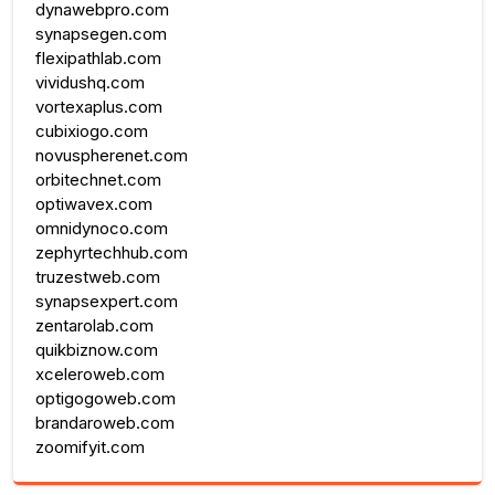
dynawebpro.com
synapsegen.com
flexipathlab.com
vividushq.com
vortexaplus.com
cubixiogo.com
novuspherenet.com
orbitechnet.com
optiwavex.com
omnidynoco.com
zephyrtechhub.com
truzestweb.com
synapsexpert.com
zentarolab.com
quikbiznow.com
xceleroweb.com
optigogoweb.com
brandaroweb.com
zoomifyit.com