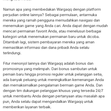
Namun apa yang membedakan Wargaqq dengan platform
perjudian online lainnya? Sebagai permulaan, antarmuka
mereka yang ramah pengguna memudahkan navigasi dan
menemukan game yang Anda cari. Anda dapat dengan mudah
mencari permainan favorit Anda, atau menelusuri berbagai
kategori untuk menemukan permainan baru untuk dicoba.
Ditambah lagi, sistem pembayaran mereka yang aman
memastikan informasi dan dana pribadi Anda selalu
terlindungi.
Fitur menonjol lainnya dari Wargaqq adalah bonus dan
promosinya yang melimpah. Dari bonus sambutan untuk
pemain baru hingga promosi reguler untuk pelanggan setia,
ada banyak peluang untuk meningkatkan kemenangan Anda
dan memaksimalkan pengalaman bermain game Anda. Dan
dengan tim dukungan pelanggan khusus yang tersedia 24/7
untuk membantu Anda dengan pertanyaan atau masalah apa
pun, Anda selalu dapat mengandalkan Wargaqq untuk
memberikan layanan terbaik.