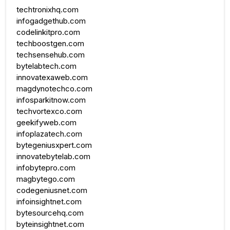
techtronixhq.com
infogadgethub.com
codelinkitpro.com
techboostgen.com
techsensehub.com
bytelabtech.com
innovatexaweb.com
magdynotechco.com
infosparkitnow.com
techvortexco.com
geekifyweb.com
infoplazatech.com
bytegeniusxpert.com
innovatebytelab.com
infobytepro.com
magbytego.com
codegeniusnet.com
infoinsightnet.com
bytesourcehq.com
byteinsightnet.com