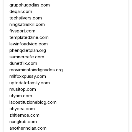
grupohugodias.com
deqair.com
techsilvers.com
ningkatinskill.com
fivsport.com
templatedzine.com
lawinfoadvice.com
phenqdietplan.org
sumnercafe.com
dunetflix.com
movimientoindignados.org
milfxxxpussy.com
uptodatefamily.com
musitop.com
utyam.com
lacostituzioneblog.com
ohyeea.com
zhitiemoe.com
nungkub.com
anotherindian.com