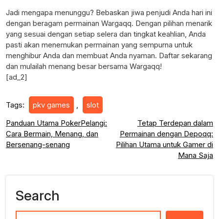
Jadi mengapa menunggu? Bebaskan jiwa penjudi Anda hari ini
dengan beragam permainan Wargaqq. Dengan pilihan menarik
yang sesuai dengan setiap selera dan tingkat keahlian, Anda
pasti akan menemukan permainan yang sempurna untuk
menghibur Anda dan membuat Anda nyaman. Daftar sekarang
dan mulailah menang besar bersama Wargaqq!
[ad_2]
Tags:
pkv games
,
slot
Post
Panduan Utama PokerPelangi:
Tetap Terdepan dalam
Cara Bermain, Menang, dan
Permainan dengan Depoqq:
navigation
Bersenang-senang
Pilihan Utama untuk Gamer di
Mana Saja
Search