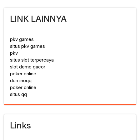
LINK LAINNYA
pkv games
situs pkv games
pkv
situs slot terpercaya
slot demo gacor
poker online
dominoqq
poker online
situs qq
Links