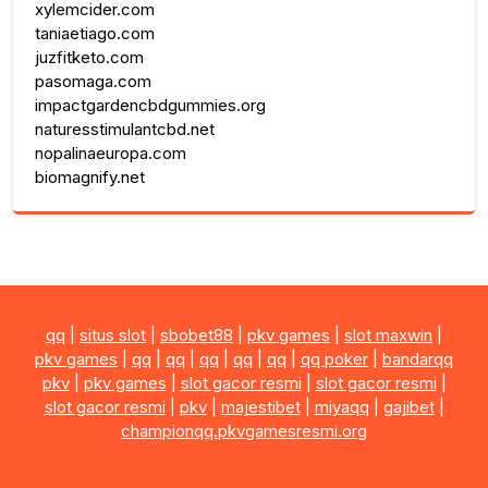
xylemcider.com
taniaetiago.com
juzfitketo.com
pasomaga.com
impactgardencbdgummies.org
naturesstimulantcbd.net
nopalinaeuropa.com
biomagnify.net
qq
|
situs slot
|
sbobet88
|
pkv games
|
slot maxwin
|
pkv games
|
qq
|
qq
|
qq
|
qq
|
qq
|
qq poker
|
bandarqq
pkv
|
pkv games
|
slot gacor resmi
|
slot gacor resmi
|
slot gacor resmi
|
pkv
|
majestibet
|
miyaqq
|
gajibet
|
championqq.pkvgamesresmi.org