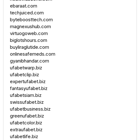
ebaraat.com
techjuiced.com
byteboosttech.com
magnexushub.com
virtuogoweb.com
biglotshours.com
buyliraglutide.com
onlinesafemeds.com
gyanibhandar.com
ufabetwarp.biz
ufabetclip.biz
expertufabet.biz
fantasyufabet.biz
ufabetsiam.biz
swissufabet.biz
ufabetbusiness.biz
greenufabet.biz
ufabetcolor.biz
extraufabet.biz
ufabetlife.biz