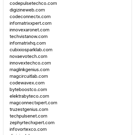
codepulsetechco.com
digizineweb.com
codeconnectx.com
infomatrixxpert.com
innovexaronet.com
techvistanow.com
infomatrixhq.com
cubixiosparklab.com
novaevotech.com
innovextechco.com
maglinkgenius.com
magcircuitlab.com
codewavex.com
byteboostco.com
elektrabyteco.com
magconnectxpert.com
truzestgenius.com
techpulsenet.com
zephyrtechxpert.com
infovortexco.com