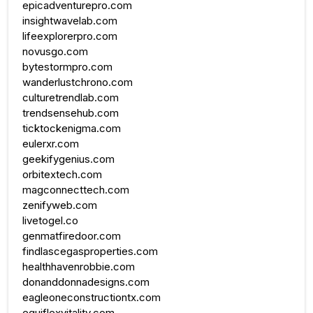
epicadventurepro.com
insightwavelab.com
lifeexplorerpro.com
novusgo.com
bytestormpro.com
wanderlustchrono.com
culturetrendlab.com
trendsensehub.com
ticktockenigma.com
eulerxr.com
geekifygenius.com
orbitextech.com
magconnecttech.com
zenifyweb.com
livetogel.co
genmatfiredoor.com
findlascegasproperties.com
healthhavenrobbie.com
donanddonnadesigns.com
eagleoneconstructiontx.com
equiflexvitality.com