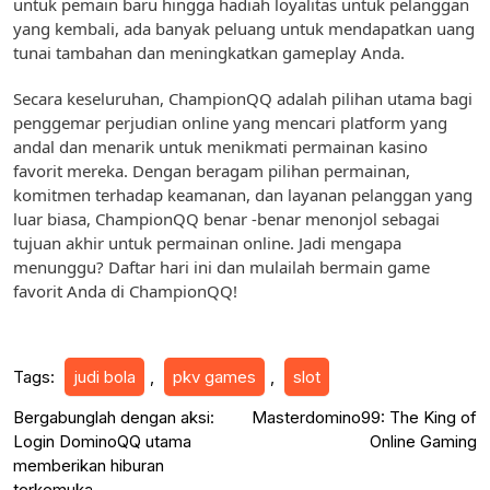
untuk pemain baru hingga hadiah loyalitas untuk pelanggan
yang kembali, ada banyak peluang untuk mendapatkan uang
tunai tambahan dan meningkatkan gameplay Anda.
Secara keseluruhan, ChampionQQ adalah pilihan utama bagi
penggemar perjudian online yang mencari platform yang
andal dan menarik untuk menikmati permainan kasino
favorit mereka. Dengan beragam pilihan permainan,
komitmen terhadap keamanan, dan layanan pelanggan yang
luar biasa, ChampionQQ benar -benar menonjol sebagai
tujuan akhir untuk permainan online. Jadi mengapa
menunggu? Daftar hari ini dan mulailah bermain game
favorit Anda di ChampionQQ!
Tags:
judi bola
,
pkv games
,
slot
Post
Bergabunglah dengan aksi:
Masterdomino99: The King of
Login DominoQQ utama
Online Gaming
navigation
memberikan hiburan
terkemuka