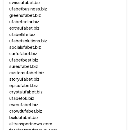
swissufabet.biz
ufabetbusiness.biz
greenufabet.biz
ufabetcolor.biz
extraufabet.biz
ufabetlife.biz
ufabetsolutions.biz
socialufabet.biz
surfufabet.biz
ufabetbest.biz
sureufabet.biz
customufabet.biz
storyufabet.biz
epicufabet.biz
crystalufabet.biz
ufabetok.biz
everufabet.biz
crowdufabet.biz
buildufabet.biz
alltransportnews.com