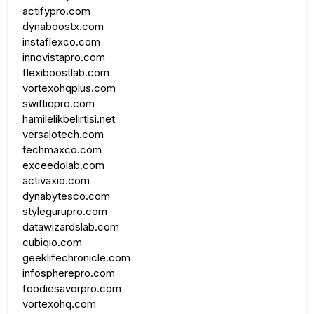
actifypro.com
dynaboostx.com
instaflexco.com
innovistapro.com
flexiboostlab.com
vortexohqplus.com
swiftiopro.com
hamilelikbelirtisi.net
versalotech.com
techmaxco.com
exceedolab.com
activaxio.com
dynabytesco.com
stylegurupro.com
datawizardslab.com
cubiqio.com
geeklifechronicle.com
infospherepro.com
foodiesavorpro.com
vortexohq.com