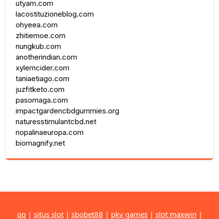
utyam.com
lacostituzioneblog.com
ohyeea.com
zhitiemoe.com
nungkub.com
anotherindian.com
xylemcider.com
taniaetiago.com
juzfitketo.com
pasomaga.com
impactgardencbdgummies.org
naturesstimulantcbd.net
nopalinaeuropa.com
biomagnify.net
qq
|
situs slot
|
sbobet88
|
pkv games
|
slot maxwin
|