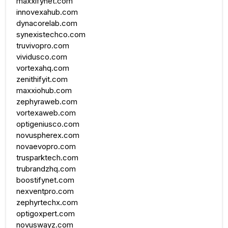
maxxifynet.com
innovexahub.com
dynacorelab.com
synexistechco.com
truvivopro.com
vividusco.com
vortexahq.com
zenithifyit.com
maxxiohub.com
zephyraweb.com
vortexaweb.com
optigeniusco.com
novuspherex.com
novaevopro.com
trusparktech.com
trubrandzhq.com
boostifynet.com
nexventpro.com
zephyrtechx.com
optigoxpert.com
novuswayz.com