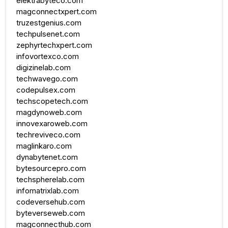
elektrabyteco.com
magconnectxpert.com
truzestgenius.com
techpulsenet.com
zephyrtechxpert.com
infovortexco.com
digizinelab.com
techwavego.com
codepulsex.com
techscopetech.com
magdynoweb.com
innovexaroweb.com
techreviveco.com
maglinkaro.com
dynabytenet.com
bytesourcepro.com
techspherelab.com
infomatrixlab.com
codeversehub.com
byteverseweb.com
magconnecthub.com