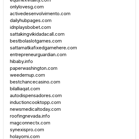
onlylovesg.com
activedesenvolvimento.com
dailyhubpages.com
idnplaysbobet.com
sattakingvikidadacall.com
bestbolaslotgames.com
sattamatkafixedgamehere.com
entrepreneurguardian.com
hibaby.info
paperwashington.com
weedemup.com
bestchancecasino.com
bilalliaqat.com
autodispensadores.com
inductioncooktopp.com
newsmedicaltoday.com
roofingnevada.info
magconnectx.com
synexispro.com
holayomi.com