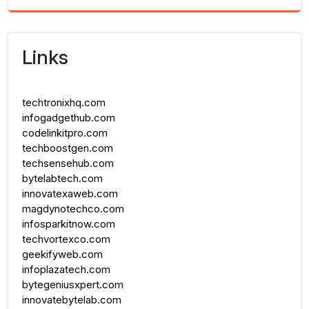
Links
techtronixhq.com
infogadgethub.com
codelinkitpro.com
techboostgen.com
techsensehub.com
bytelabtech.com
innovatexaweb.com
magdynotechco.com
infosparkitnow.com
techvortexco.com
geekifyweb.com
infoplazatech.com
bytegeniusxpert.com
innovatebytelab.com