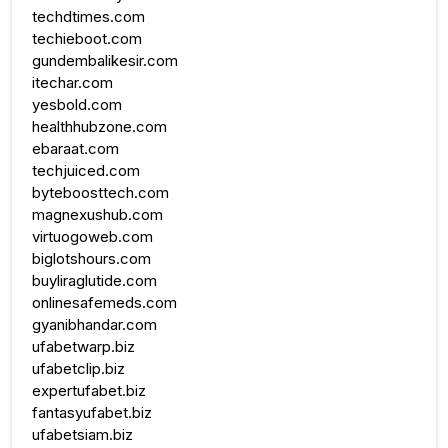
techdtimes.com
techieboot.com
gundembalikesir.com
itechar.com
yesbold.com
healthhubzone.com
ebaraat.com
techjuiced.com
byteboosttech.com
magnexushub.com
virtuogoweb.com
biglotshours.com
buyliraglutide.com
onlinesafemeds.com
gyanibhandar.com
ufabetwarp.biz
ufabetclip.biz
expertufabet.biz
fantasyufabet.biz
ufabetsiam.biz