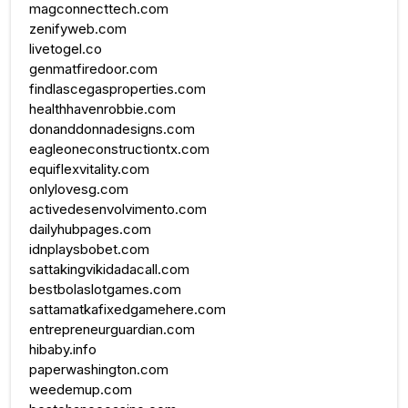
magconnecttech.com
zenifyweb.com
livetogel.co
genmatfiredoor.com
findlascegasproperties.com
healthhavenrobbie.com
donanddonnadesigns.com
eagleoneconstructiontx.com
equiflexvitality.com
onlylovesg.com
activedesenvolvimento.com
dailyhubpages.com
idnplaysbobet.com
sattakingvikidadacall.com
bestbolaslotgames.com
sattamatkafixedgamehere.com
entrepreneurguardian.com
hibaby.info
paperwashington.com
weedemup.com