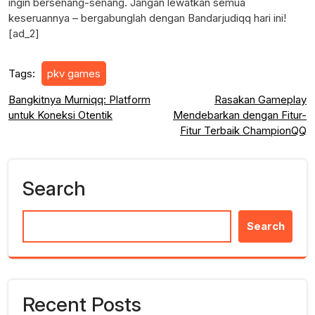
ingin bersenang-senang. Jangan lewatkan semua
keseruannya – bergabunglah dengan Bandarjudiqq hari ini!
[ad_2]
Tags:
pkv games
Post
Bangkitnya Murniqq: Platform
Rasakan Gameplay
untuk Koneksi Otentik
Mendebarkan dengan Fitur-
navigation
Fitur Terbaik ChampionQQ
Search
Search
Recent Posts