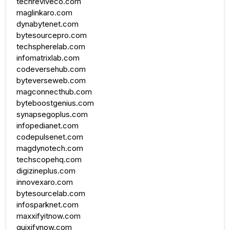
techreviveco.com
maglinkaro.com
dynabytenet.com
bytesourcepro.com
techspherelab.com
infomatrixlab.com
codeversehub.com
byteverseweb.com
magconnecthub.com
byteboostgenius.com
synapsegoplus.com
infopedianet.com
codepulsenet.com
magdynotech.com
techscopehq.com
digizineplus.com
innovexaro.com
bytesourcelab.com
infosparknet.com
maxxifyitnow.com
quixifynow.com