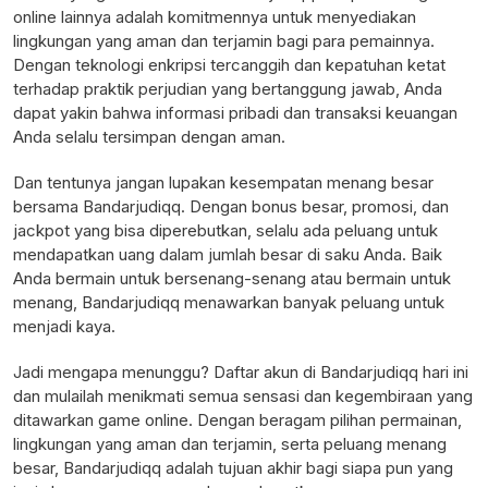
online lainnya adalah komitmennya untuk menyediakan
lingkungan yang aman dan terjamin bagi para pemainnya.
Dengan teknologi enkripsi tercanggih dan kepatuhan ketat
terhadap praktik perjudian yang bertanggung jawab, Anda
dapat yakin bahwa informasi pribadi dan transaksi keuangan
Anda selalu tersimpan dengan aman.
Dan tentunya jangan lupakan kesempatan menang besar
bersama Bandarjudiqq. Dengan bonus besar, promosi, dan
jackpot yang bisa diperebutkan, selalu ada peluang untuk
mendapatkan uang dalam jumlah besar di saku Anda. Baik
Anda bermain untuk bersenang-senang atau bermain untuk
menang, Bandarjudiqq menawarkan banyak peluang untuk
menjadi kaya.
Jadi mengapa menunggu? Daftar akun di Bandarjudiqq hari ini
dan mulailah menikmati semua sensasi dan kegembiraan yang
ditawarkan game online. Dengan beragam pilihan permainan,
lingkungan yang aman dan terjamin, serta peluang menang
besar, Bandarjudiqq adalah tujuan akhir bagi siapa pun yang