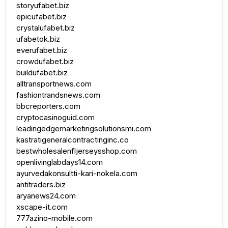
storyufabet.biz
epicufabet.biz
crystalufabet.biz
ufabetok.biz
everufabet.biz
crowdufabet.biz
buildufabet.biz
alltransportnews.com
fashiontrandsnews.com
bbcreporters.com
cryptocasinoguid.com
leadingedgemarketingsolutionsmi.com
kastratigeneralcontractinginc.co
bestwholesalenfljerseysshop.com
openlivinglabdays14.com
ayurvedakonsultti-kari-nokela.com
antitraders.biz
aryanews24.com
xscape-it.com
777azino-mobile.com