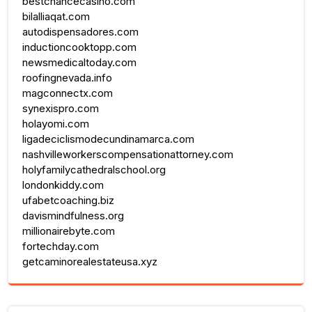
bestchancecasino.com
bilalliaqat.com
autodispensadores.com
inductioncooktopp.com
newsmedicaltoday.com
roofingnevada.info
magconnectx.com
synexispro.com
holayomi.com
ligadeciclismodecundinamarca.com
nashvilleworkerscompensationattorney.com
holyfamilycathedralschool.org
londonkiddy.com
ufabetcoaching.biz
davismindfulness.org
millionairebyte.com
fortechday.com
getcaminorealestateusa.xyz