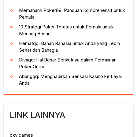
Memahami Poker88: Panduan Komprehensif untuk
Pemula
10 Strategi Poker Teratas untuk Pemula untuk
Menang Besar
Hematqq: Bahan Rahasia untuk Anda yang Lebih
Sehat dan Bahagia
Divaqq: Hal Besar Berikutnya dalam Permainan
Poker Online
Abangqq: Menghadirkan Sensasi Kasino ke Layar
Anda
LINK LAINNYA
pkv games