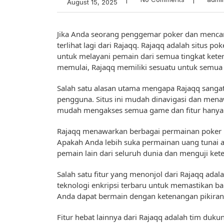
August 15, 2025
Jika Anda seorang penggemar poker dan mencari
terlihat lagi dari Rajaqq. Rajaqq adalah situs 
untuk melayani pemain dari semua tingkat kete
memulai, Rajaqq memiliki sesuatu untuk semua
Salah satu alasan utama mengapa Rajaqq sanga
pengguna. Situs ini mudah dinavigasi dan me
mudah mengakses semua game dan fitur hanya 
Rajaqq menawarkan berbagai permainan poker un
Apakah Anda lebih suka permainan uang tunai a
pemain lain dari seluruh dunia dan menguji ket
Salah satu fitur yang menonjol dari Rajaqq ad
teknologi enkripsi terbaru untuk memastikan b
Anda dapat bermain dengan ketenangan pikiran 
Fitur hebat lainnya dari Rajaqq adalah tim duk