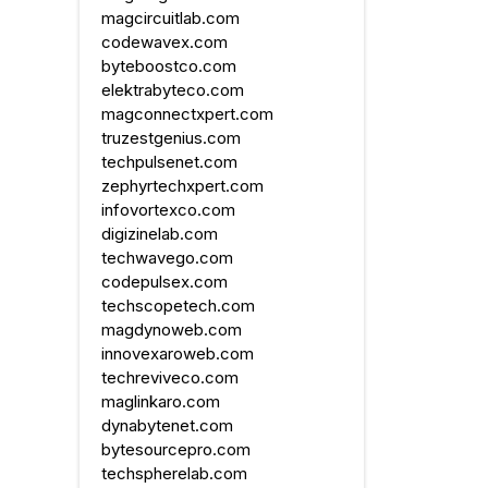
magcircuitlab.com
codewavex.com
byteboostco.com
elektrabyteco.com
magconnectxpert.com
truzestgenius.com
techpulsenet.com
zephyrtechxpert.com
infovortexco.com
digizinelab.com
techwavego.com
codepulsex.com
techscopetech.com
magdynoweb.com
innovexaroweb.com
techreviveco.com
maglinkaro.com
dynabytenet.com
bytesourcepro.com
techspherelab.com