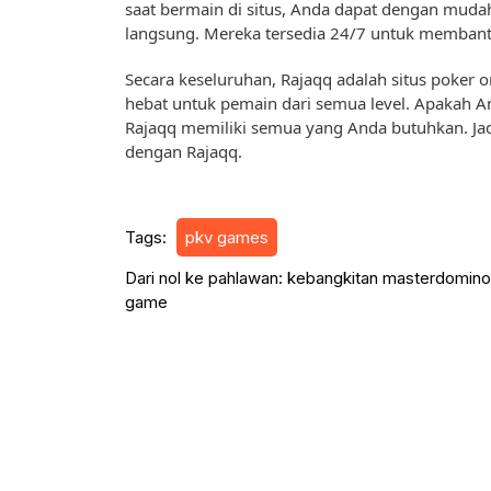
saat bermain di situs, Anda dapat dengan mud
langsung. Mereka tersedia 24/7 untuk memban
Secara keseluruhan, Rajaqq adalah situs poker
hebat untuk pemain dari semua level. Apakah 
Rajaqq memiliki semua yang Anda butuhkan. Ja
dengan Rajaqq.
Tags:
pkv games
Post
Dari nol ke pahlawan: kebangkitan masterdomino
game
navigation