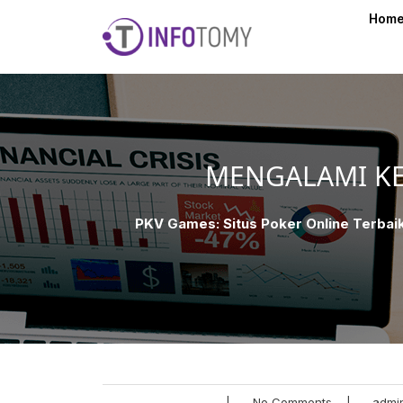
Skip
Hom
to
content
MENGALAMI KE
PKV Games: Situs Poker Online Terba
|
No Comments
|
admi