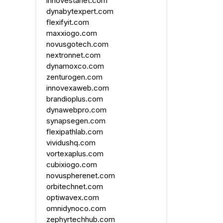
innovestanet.com
dynabytexpert.com
flexifyit.com
maxxiogo.com
novusgotech.com
nextronnet.com
dynamoxco.com
zenturogen.com
innovexaweb.com
brandioplus.com
dynawebpro.com
synapsegen.com
flexipathlab.com
vividushq.com
vortexaplus.com
cubixiogo.com
novuspherenet.com
orbitechnet.com
optiwavex.com
omnidynoco.com
zephyrtechhub.com