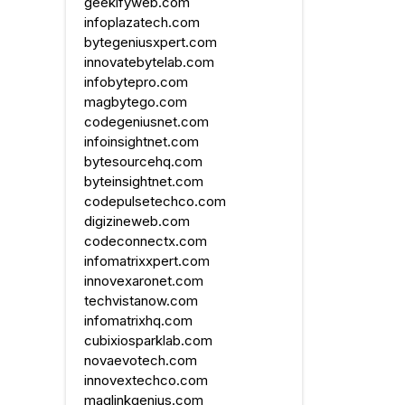
geekifyweb.com
infoplazatech.com
bytegeniusxpert.com
innovatebytelab.com
infobytepro.com
magbytego.com
codegeniusnet.com
infoinsightnet.com
bytesourcehq.com
byteinsightnet.com
codepulsetechco.com
digizineweb.com
codeconnectx.com
infomatrixxpert.com
innovexaronet.com
techvistanow.com
infomatrixhq.com
cubixiosparklab.com
novaevotech.com
innovextechco.com
maglinkgenius.com