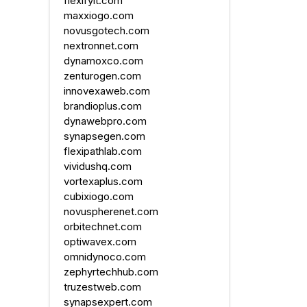
flexifyit.com
maxxiogo.com
novusgotech.com
nextronnet.com
dynamoxco.com
zenturogen.com
innovexaweb.com
brandioplus.com
dynawebpro.com
synapsegen.com
flexipathlab.com
vividushq.com
vortexaplus.com
cubixiogo.com
novuspherenet.com
orbitechnet.com
optiwavex.com
omnidynoco.com
zephyrtechhub.com
truzestweb.com
synapsexpert.com