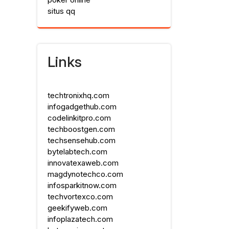
situs qq
Links
techtronixhq.com
infogadgethub.com
codelinkitpro.com
techboostgen.com
techsensehub.com
bytelabtech.com
innovatexaweb.com
magdynotechco.com
infosparkitnow.com
techvortexco.com
geekifyweb.com
infoplazatech.com