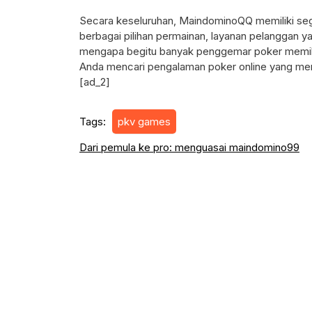
Secara keseluruhan, MaindominoQQ memiliki sega
berbagai pilihan permainan, layanan pelanggan y
mengapa begitu banyak penggemar poker memilih
Anda mencari pengalaman poker online yang meny
[ad_2]
Tags:
pkv games
Post
Dari pemula ke pro: menguasai maindomino99
navigation