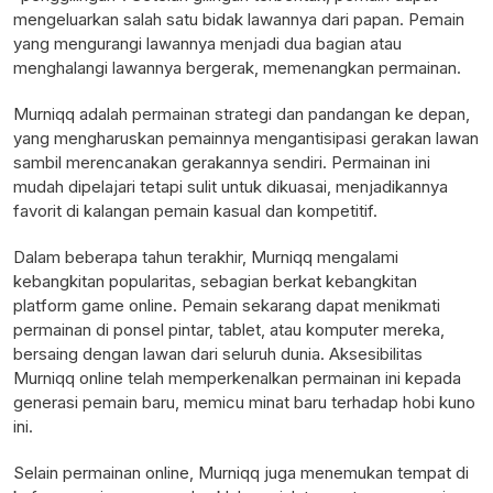
mengeluarkan salah satu bidak lawannya dari papan. Pemain
yang mengurangi lawannya menjadi dua bagian atau
menghalangi lawannya bergerak, memenangkan permainan.
Murniqq adalah permainan strategi dan pandangan ke depan,
yang mengharuskan pemainnya mengantisipasi gerakan lawan
sambil merencanakan gerakannya sendiri. Permainan ini
mudah dipelajari tetapi sulit untuk dikuasai, menjadikannya
favorit di kalangan pemain kasual dan kompetitif.
Dalam beberapa tahun terakhir, Murniqq mengalami
kebangkitan popularitas, sebagian berkat kebangkitan
platform game online. Pemain sekarang dapat menikmati
permainan di ponsel pintar, tablet, atau komputer mereka,
bersaing dengan lawan dari seluruh dunia. Aksesibilitas
Murniqq online telah memperkenalkan permainan ini kepada
generasi pemain baru, memicu minat baru terhadap hobi kuno
ini.
Selain permainan online, Murniqq juga menemukan tempat di