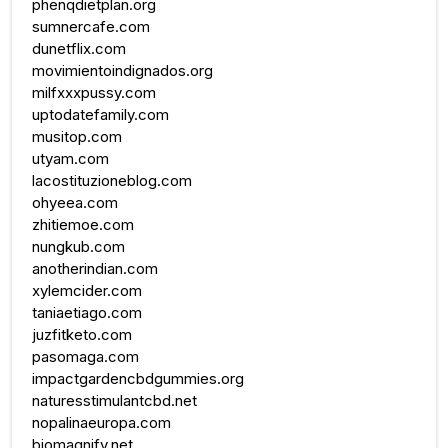
phenqdietplan.org
sumnercafe.com
dunetflix.com
movimientoindignados.org
milfxxxpussy.com
uptodatefamily.com
musitop.com
utyam.com
lacostituzioneblog.com
ohyeea.com
zhitiemoe.com
nungkub.com
anotherindian.com
xylemcider.com
taniaetiago.com
juzfitketo.com
pasomaga.com
impactgardencbdgummies.org
naturesstimulantcbd.net
nopalinaeuropa.com
biomagnify.net