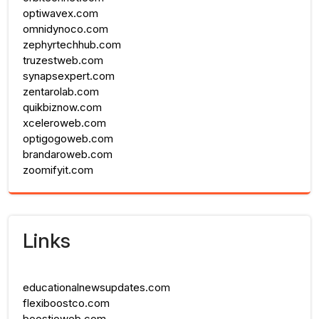
optiwavex.com
omnidynoco.com
zephyrtechhub.com
truzestweb.com
synapsexpert.com
zentarolab.com
quikbiznow.com
xceleroweb.com
optigogoweb.com
brandaroweb.com
zoomifyit.com
Links
educationalnewsupdates.com
flexiboostco.com
boostioweb.com