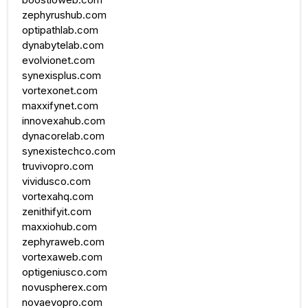
zephyrushub.com
optipathlab.com
dynabytelab.com
evolvionet.com
synexisplus.com
vortexonet.com
maxxifynet.com
innovexahub.com
dynacorelab.com
synexistechco.com
truvivopro.com
vividusco.com
vortexahq.com
zenithifyit.com
maxxiohub.com
zephyraweb.com
vortexaweb.com
optigeniusco.com
novuspherex.com
novaevopro.com