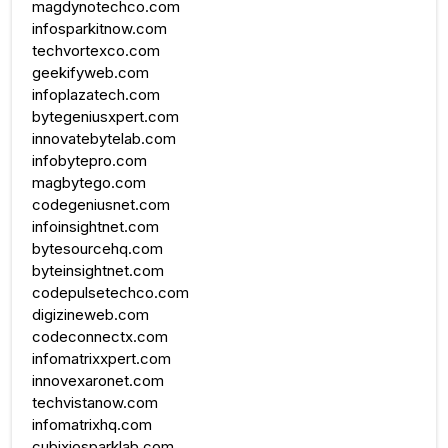
magdynotechco.com
infosparkitnow.com
techvortexco.com
geekifyweb.com
infoplazatech.com
bytegeniusxpert.com
innovatebytelab.com
infobytepro.com
magbytego.com
codegeniusnet.com
infoinsightnet.com
bytesourcehq.com
byteinsightnet.com
codepulsetechco.com
digizineweb.com
codeconnectx.com
infomatrixxpert.com
innovexaronet.com
techvistanow.com
infomatrixhq.com
cubixiosparklab.com