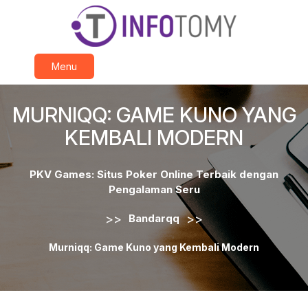
Skip
to
content
Menu
MURNIQQ: GAME KUNO YANG
KEMBALI MODERN
PKV Games: Situs Poker Online Terbaik dengan
Pengalaman Seru
>>
>>
Bandarqq
Murniqq: Game Kuno yang Kembali Modern