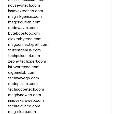
novaevotech.com
innovextechco.com
maglinkgenius.com
magcircuitlab.com
codewavex.com
byteboostco.com
elektrabyteco.com
magconnectxpert.com
truzestgenius.com
techpulsenet.com
zephyrtechxpert.com
infovortexco.com
digizinelab.com
techwavego.com
codepulsex.com
techscopetech.com
magdynoweb.com
innovexaroweb.com
techreviveco.com
maglinkaro.com