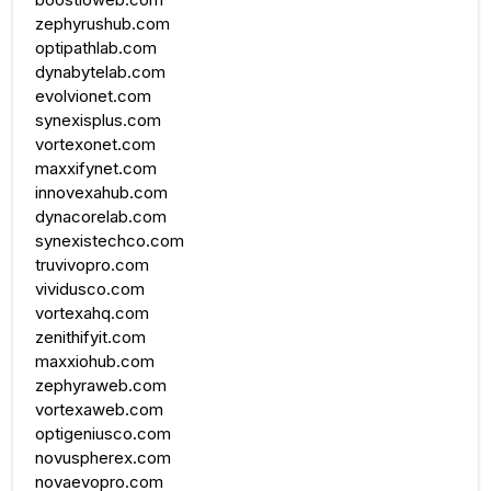
zephyrushub.com
optipathlab.com
dynabytelab.com
evolvionet.com
synexisplus.com
vortexonet.com
maxxifynet.com
innovexahub.com
dynacorelab.com
synexistechco.com
truvivopro.com
vividusco.com
vortexahq.com
zenithifyit.com
maxxiohub.com
zephyraweb.com
vortexaweb.com
optigeniusco.com
novuspherex.com
novaevopro.com