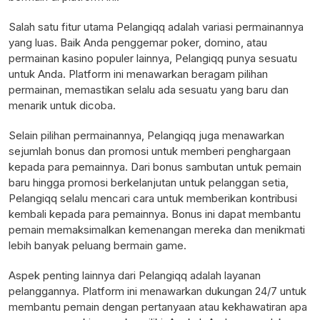
Salah satu fitur utama Pelangiqq adalah variasi permainannya
yang luas. Baik Anda penggemar poker, domino, atau
permainan kasino populer lainnya, Pelangiqq punya sesuatu
untuk Anda. Platform ini menawarkan beragam pilihan
permainan, memastikan selalu ada sesuatu yang baru dan
menarik untuk dicoba.
Selain pilihan permainannya, Pelangiqq juga menawarkan
sejumlah bonus dan promosi untuk memberi penghargaan
kepada para pemainnya. Dari bonus sambutan untuk pemain
baru hingga promosi berkelanjutan untuk pelanggan setia,
Pelangiqq selalu mencari cara untuk memberikan kontribusi
kembali kepada para pemainnya. Bonus ini dapat membantu
pemain memaksimalkan kemenangan mereka dan menikmati
lebih banyak peluang bermain game.
Aspek penting lainnya dari Pelangiqq adalah layanan
pelanggannya. Platform ini menawarkan dukungan 24/7 untuk
membantu pemain dengan pertanyaan atau kekhawatiran apa