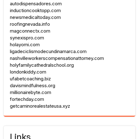
autodispensadores.com
inductioncooktopp.com
newsmedicaltoday.com
roofingnevada.info
magconnectx.com
synexispro.com
holayomi.com
ligadeciclismodecundinamarca.com
nashvilleworkerscompensationattorney.com
holyfamilycathedralschool.org
londonkiddy.com
ufabetcoaching.biz
davismindfulness.org
millionairebyte.com
fortechday.com
getcaminorealestateusa.xyz
Links