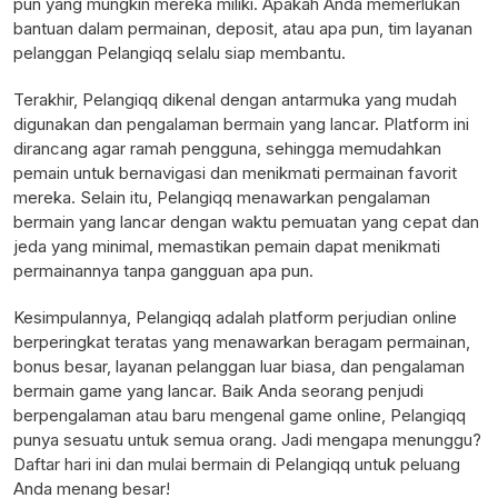
pun yang mungkin mereka miliki. Apakah Anda memerlukan
bantuan dalam permainan, deposit, atau apa pun, tim layanan
pelanggan Pelangiqq selalu siap membantu.
Terakhir, Pelangiqq dikenal dengan antarmuka yang mudah
digunakan dan pengalaman bermain yang lancar. Platform ini
dirancang agar ramah pengguna, sehingga memudahkan
pemain untuk bernavigasi dan menikmati permainan favorit
mereka. Selain itu, Pelangiqq menawarkan pengalaman
bermain yang lancar dengan waktu pemuatan yang cepat dan
jeda yang minimal, memastikan pemain dapat menikmati
permainannya tanpa gangguan apa pun.
Kesimpulannya, Pelangiqq adalah platform perjudian online
berperingkat teratas yang menawarkan beragam permainan,
bonus besar, layanan pelanggan luar biasa, dan pengalaman
bermain game yang lancar. Baik Anda seorang penjudi
berpengalaman atau baru mengenal game online, Pelangiqq
punya sesuatu untuk semua orang. Jadi mengapa menunggu?
Daftar hari ini dan mulai bermain di Pelangiqq untuk peluang
Anda menang besar!