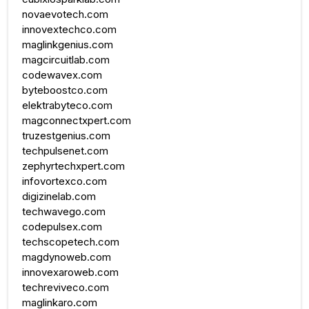
novaevotech.com
innovextechco.com
maglinkgenius.com
magcircuitlab.com
codewavex.com
byteboostco.com
elektrabyteco.com
magconnectxpert.com
truzestgenius.com
techpulsenet.com
zephyrtechxpert.com
infovortexco.com
digizinelab.com
techwavego.com
codepulsex.com
techscopetech.com
magdynoweb.com
innovexaroweb.com
techreviveco.com
maglinkaro.com