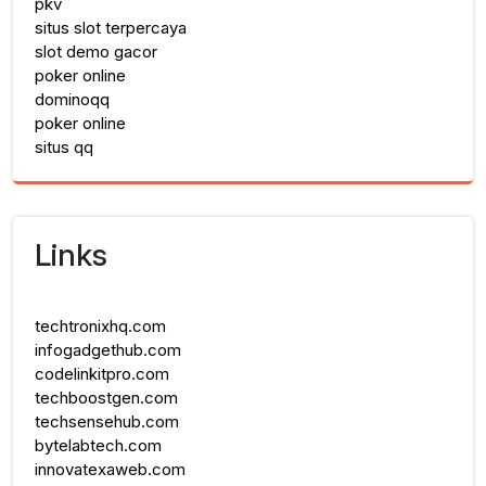
pkv
situs slot terpercaya
slot demo gacor
poker online
dominoqq
poker online
situs qq
Links
techtronixhq.com
infogadgethub.com
codelinkitpro.com
techboostgen.com
techsensehub.com
bytelabtech.com
innovatexaweb.com