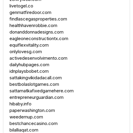
livetogel.co
genmatfiredoor.com
findlascegasproperties.com
healthhavenrobbie.com
donanddonnadesigns.com
eagleoneconstructiontx.com
equiflexvitality.com
onlylovesg.com
activedesenvolvimento.com
dailyhubpages.com
idnplaysbobet.com
sattakingvikidadacall.com
bestbolaslotgames.com
sattamatkafixedgamehere.com
entrepreneurguardian.com
hibaby.info
paperwashington.com
weedemup.com
bestchancecasino.com
bilalliaqat.com