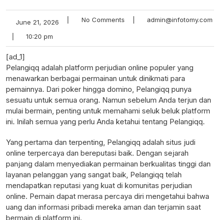
|
No Comments
|
admin@infotomy.com
June 21, 2026
|
10:20 pm
[ad_1]
Pelangiqq adalah platform perjudian online populer yang
menawarkan berbagai permainan untuk dinikmati para
pemainnya. Dari poker hingga domino, Pelangiqq punya
sesuatu untuk semua orang. Namun sebelum Anda terjun dan
mulai bermain, penting untuk memahami seluk beluk platform
ini. Inilah semua yang perlu Anda ketahui tentang Pelangiqq.
Yang pertama dan terpenting, Pelangiqq adalah situs judi
online terpercaya dan bereputasi baik. Dengan sejarah
panjang dalam menyediakan permainan berkualitas tinggi dan
layanan pelanggan yang sangat baik, Pelangiqq telah
mendapatkan reputasi yang kuat di komunitas perjudian
online. Pemain dapat merasa percaya diri mengetahui bahwa
uang dan informasi pribadi mereka aman dan terjamin saat
bermain di platform ini.