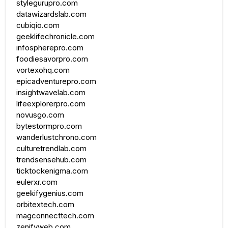
stylegurupro.com
datawizardslab.com
cubiqio.com
geeklifechronicle.com
infospherepro.com
foodiesavorpro.com
vortexohq.com
epicadventurepro.com
insightwavelab.com
lifeexplorerpro.com
novusgo.com
bytestormpro.com
wanderlustchrono.com
culturetrendlab.com
trendsensehub.com
ticktockenigma.com
eulerxr.com
geekifygenius.com
orbitextech.com
magconnecttech.com
zenifyweb.com