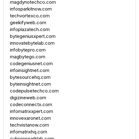
magdynotechco.com
infosparkitnow.com
techvortexco.com
geekifyweb.com
infoplazatech.com
bytegeniusxpert.com
innovatebytelab.com
infobytepro.com
magbytego.com
codegeniusnet.com
infoinsightnet.com
bytesourcehq.com
byteinsightnet.com
codepulsetechco.com
digizineweb.com
codeconnectx.com
infomatrixxpert.com
innovexaronet.com
techvistanow.com
infomatrixhq.com
cubixiosparklab.com