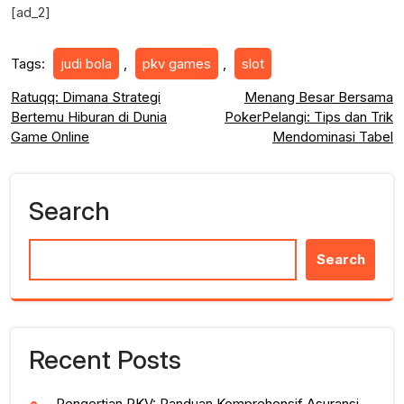
[ad_2]
Tags:
judi bola
,
pkv games
,
slot
Post
Ratuqq: Dimana Strategi
Menang Besar Bersama
Bertemu Hiburan di Dunia
PokerPelangi: Tips dan Trik
navigation
Game Online
Mendominasi Tabel
Search
Search
Recent Posts
Pengertian PKV: Panduan Komprehensif Asuransi