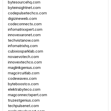
bytesourcehq.com
byteinsightnet.com
codepulsetechco.com
digizineweb.com
codeconnectx.com
infomatrixxpert.com
innovexaronet.com
techvistanow.com
infomatrixhq.com
cubixiosparklab.com
novaevotech.com
innovextechco.com
maglinkgenius.com
magcircuitlab.com
codewavex.com
byteboostco.com
elektrabyteco.com
magconnectxpert.com
truzestgenius.com
techpulsenet.com