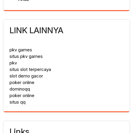
LINK LAINNYA
pkv games
situs pkv games
pkv
situs slot terpercaya
slot demo gacor
poker online
dominoqq
poker online
situs qq
Links