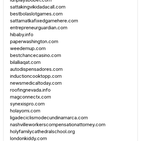
sattakingvikidadacall.com
bestbolaslotgames.com
sattamatkafixedgamehere.com
entrepreneurguardian.com
hibaby.info
paperwashington.com
weedemup.com
bestchancecasino.com
bilalliaqat.com
autodispensadores.com
inductioncooktopp.com
newsmedicaltoday.com
roofingnevada.info
magconnectx.com
synexispro.com
holayomi.com
ligadeciclismodecundinamarca.com
nashvilleworkerscompensationattorney.com
holyfamilycathedralschool.org
londonkiddy.com