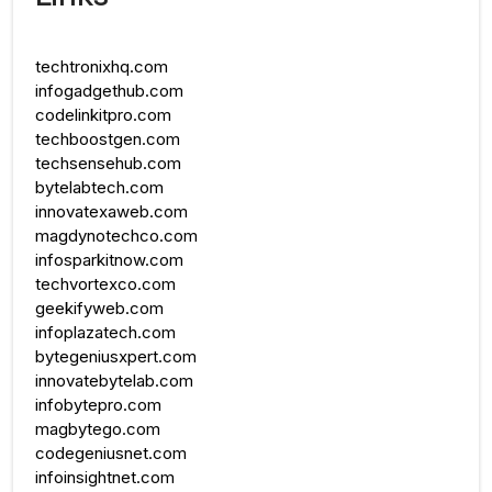
techtronixhq.com
infogadgethub.com
codelinkitpro.com
techboostgen.com
techsensehub.com
bytelabtech.com
innovatexaweb.com
magdynotechco.com
infosparkitnow.com
techvortexco.com
geekifyweb.com
infoplazatech.com
bytegeniusxpert.com
innovatebytelab.com
infobytepro.com
magbytego.com
codegeniusnet.com
infoinsightnet.com