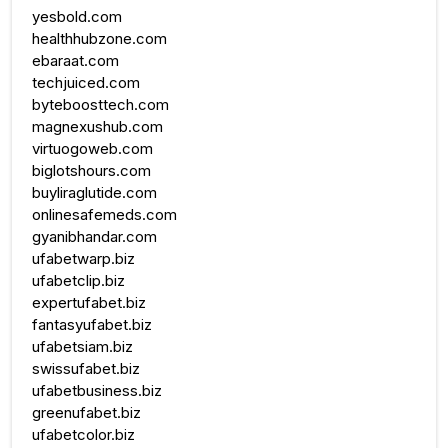
yesbold.com
healthhubzone.com
ebaraat.com
techjuiced.com
byteboosttech.com
magnexushub.com
virtuogoweb.com
biglotshours.com
buyliraglutide.com
onlinesafemeds.com
gyanibhandar.com
ufabetwarp.biz
ufabetclip.biz
expertufabet.biz
fantasyufabet.biz
ufabetsiam.biz
swissufabet.biz
ufabetbusiness.biz
greenufabet.biz
ufabetcolor.biz