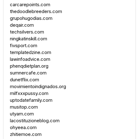
carcarepoints.com
thedoodlebreeders.com
grupohugodias.com
deqair.com
techsilvers.com
ningkatinskill.com
fivsport.com
templatedzine.com
lawinfoadvice.com
phenqdietplan.org
sumnercafe.com
dunetflix.com
movimientoindignados.org
milfxxxpussy.com
uptodatefamily.com
musitop.com
utyam.com
lacostituzioneblog.com
ohyeea.com
zhitiemoe.com