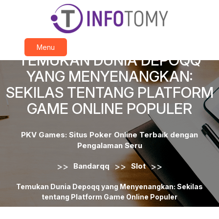
Skip
to
content
Menu
TEMUKAN DUNIA DEPOQQ
YANG MENYENANGKAN:
SEKILAS TENTANG PLATFORM
GAME ONLINE POPULER
PKV Games: Situs Poker Online Terbaik dengan
Pengalaman Seru
>>
>>
>>
Bandarqq
Slot
Temukan Dunia Depoqq yang Menyenangkan: Sekilas
tentang Platform Game Online Populer