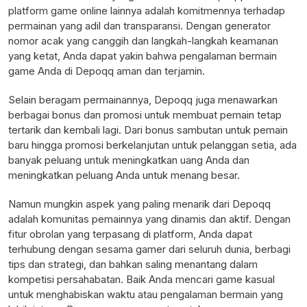
platform game online lainnya adalah komitmennya terhadap
permainan yang adil dan transparansi. Dengan generator
nomor acak yang canggih dan langkah-langkah keamanan
yang ketat, Anda dapat yakin bahwa pengalaman bermain
game Anda di Depoqq aman dan terjamin.
Selain beragam permainannya, Depoqq juga menawarkan
berbagai bonus dan promosi untuk membuat pemain tetap
tertarik dan kembali lagi. Dari bonus sambutan untuk pemain
baru hingga promosi berkelanjutan untuk pelanggan setia, ada
banyak peluang untuk meningkatkan uang Anda dan
meningkatkan peluang Anda untuk menang besar.
Namun mungkin aspek yang paling menarik dari Depoqq
adalah komunitas pemainnya yang dinamis dan aktif. Dengan
fitur obrolan yang terpasang di platform, Anda dapat
terhubung dengan sesama gamer dari seluruh dunia, berbagi
tips dan strategi, dan bahkan saling menantang dalam
kompetisi persahabatan. Baik Anda mencari game kasual
untuk menghabiskan waktu atau pengalaman bermain yang