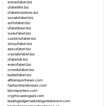
extraufabet.biz
ufabetlife.biz
ufabetsolutions.biz
socialufabet.biz
surfufabet.biz
ufabetbest.biz
sureufabet.biz
customufabet.biz
storyufabet.biz
epicufabet.biz
crystalufabet.biz
ufabetok.biz
everufabet.biz
crowdufabet.biz
buildufabet.biz
alltransportnews.com
fashiontrandsnews.com
bbcreporters.com
cryptocasinoguid.com
leadingedgemarketingsolutionsmi.com