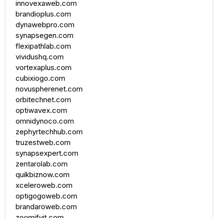
innovexaweb.com
brandioplus.com
dynawebpro.com
synapsegen.com
flexipathlab.com
vividushq.com
vortexaplus.com
cubixiogo.com
novuspherenet.com
orbitechnet.com
optiwavex.com
omnidynoco.com
zephyrtechhub.com
truzestweb.com
synapsexpert.com
zentarolab.com
quikbiznow.com
xceleroweb.com
optigogoweb.com
brandaroweb.com
zoomifyit.com